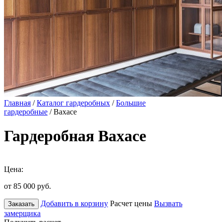
Главная
/
Каталог гардеробных
/
Большие
гардеробные
/ Вахасе
Гардеробная Вахасе
Цена:
от 85 000
руб.
Добавить в корзину
Расчет цены
Вызвать
Заказать
замерщика