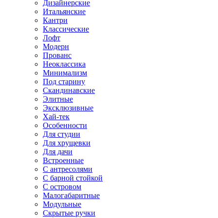
Дизайнерские
Итальянские
Кантри
Классические
Лофт
Модерн
Прованс
Неоклассика
Минимализм
Под старину
Скандинавские
Элитные
Эксклюзивные
Хай-тек
Особенности
Для студии
Для хрущевки
Для дачи
Встроенные
С антресолями
С барной стойкой
С островом
Малогабаритные
Модульные
Скрытые ручки