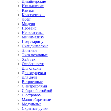
Дизайнерские
Итальянские
Кантри
Классические
Лофт
Модерн
Прованс
Неоклассика
Минимализм
Под старину
Скандинавские
Элитные
Эксклюзивные
Хай-тек
Особенности
Для студии
Для хрущевки
Для дачи
Встроенные
С антресолями
С барной стойкой
С островом
Малогабаритные
Модульные
Скрытые ручки