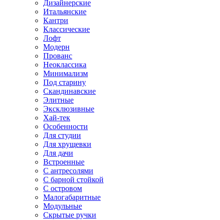
Дизайнерские
Итальянские
Кантри
Классические
Лофт
Модерн
Прованс
Неоклассика
Минимализм
Под старину
Скандинавские
Элитные
Эксклюзивные
Хай-тек
Особенности
Для студии
Для хрущевки
Для дачи
Встроенные
С антресолями
С барной стойкой
С островом
Малогабаритные
Модульные
Скрытые ручки