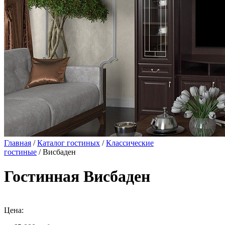
Главная
/
Каталог гостиных
/
Классические
гостиные
/ Висбаден
Гостинная Висбаден
Цена: