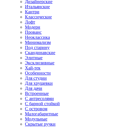
Дизайнерские
Итальянские
Кантри
Классические
Лофт
Модерн
Прованс
Неоклассика
Минимализм
Под старину
Скандинавские
Элитные
Эксклюзивные
Хай-тек
Особенности
Для студии
Для хрущевки
Для дачи
Встроенные
С антресолями
С барной стойкой
С островом
Малогабаритные
Модульные
Скрытые ручки