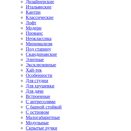
Дизайнерские
Итальянские
Кантри
Классические
Лофт
Модерн
Прованс
Неоклассика
Минимализм
Под старину
Скандинавские
Элитные
Эксклюзивные
Хай-тек
Особенности
Для студии
Для хрущевки
Для дачи
Встроенные
С антресолями
С барной стойкой
С островом
Малогабаритные
Модульные
Скрытые ручки