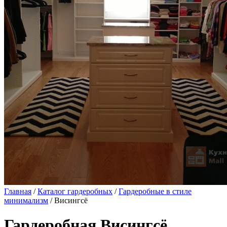
Главная
/
Каталог гардеробных
/
Гардеробные в стиле
минимализм
/ Висингсё
Гардеробная Висингсё