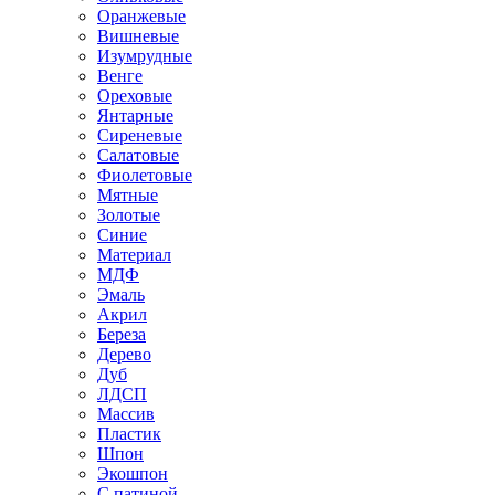
Оранжевые
Вишневые
Изумрудные
Венге
Ореховые
Янтарные
Сиреневые
Салатовые
Фиолетовые
Мятные
Золотые
Синие
Материал
МДФ
Эмаль
Акрил
Береза
Дерево
Дуб
ЛДСП
Массив
Пластик
Шпон
Экошпон
С патиной