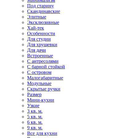
Минимализм
Под старину
Скандинавские
Элитные
Эксклюзивные
Хай-тек
Особенности
Для студии
Для хрущевки
Для дачи
Встроенные
С антресолями
С барной стойкой
С островом
Малогабаритные
Модульные
Скрытые ручки
Размер
Мини-кухни
Узкие
3 кв. м.
5 кв. м.
6 кв. м.
9 кв. м.
Все для кухни