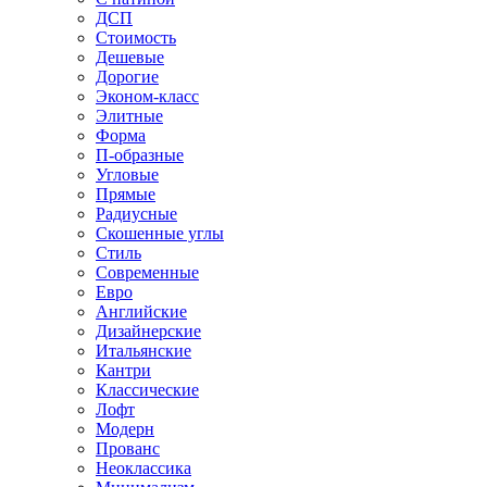
ДСП
Стоимость
Дешевые
Дорогие
Эконом-класс
Элитные
Форма
П-образные
Угловые
Прямые
Радиусные
Скошенные углы
Стиль
Современные
Евро
Английские
Дизайнерские
Итальянские
Кантри
Классические
Лофт
Модерн
Прованс
Неоклассика