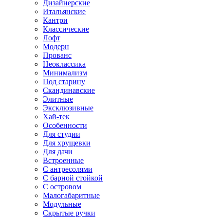
Дизайнерские
Итальянские
Кантри
Классические
Лофт
Модерн
Прованс
Неоклассика
Минимализм
Под старину
Скандинавские
Элитные
Эксклюзивные
Хай-тек
Особенности
Для студии
Для хрущевки
Для дачи
Встроенные
С антресолями
С барной стойкой
С островом
Малогабаритные
Модульные
Скрытые ручки