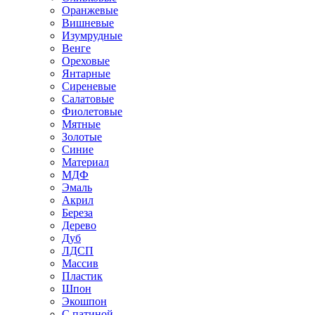
Оранжевые
Вишневые
Изумрудные
Венге
Ореховые
Янтарные
Сиреневые
Салатовые
Фиолетовые
Мятные
Золотые
Синие
Материал
МДФ
Эмаль
Акрил
Береза
Дерево
Дуб
ЛДСП
Массив
Пластик
Шпон
Экошпон
С патиной