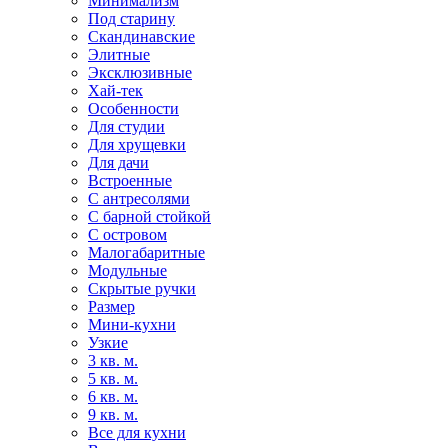
Минимализм
Под старину
Скандинавские
Элитные
Эксклюзивные
Хай-тек
Особенности
Для студии
Для хрущевки
Для дачи
Встроенные
С антресолями
С барной стойкой
С островом
Малогабаритные
Модульные
Скрытые ручки
Размер
Мини-кухни
Узкие
3 кв. м.
5 кв. м.
6 кв. м.
9 кв. м.
Все для кухни