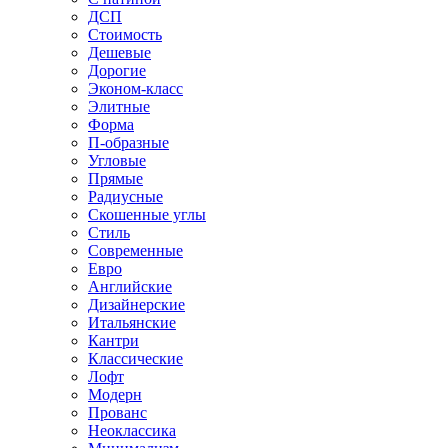
ДСП
Стоимость
Дешевые
Дорогие
Эконом-класс
Элитные
Форма
П-образные
Угловые
Прямые
Радиусные
Скошенные углы
Стиль
Современные
Евро
Английские
Дизайнерские
Итальянские
Кантри
Классические
Лофт
Модерн
Прованс
Неоклассика