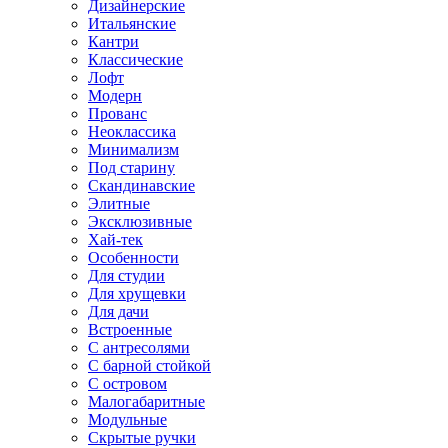
Дизайнерские
Итальянские
Кантри
Классические
Лофт
Модерн
Прованс
Неоклассика
Минимализм
Под старину
Скандинавские
Элитные
Эксклюзивные
Хай-тек
Особенности
Для студии
Для хрущевки
Для дачи
Встроенные
С антресолями
С барной стойкой
С островом
Малогабаритные
Модульные
Скрытые ручки