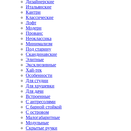
Дизайнерские
Итальянские
Кантри
Классические
Лофт
Модерн
Прованс
Неоклассика
Минимализм
Под старину
Скандинавские
Элитные
Эксклюзивные
Хай-тек
Особенности
Для студии
Для хрущевки
Для дачи
Встроенные
С антресолями
С барной стойкой
С островом
Малогабаритные
Модульные
Скрытые ручки