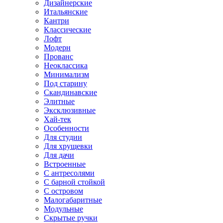
Дизайнерские
Итальянские
Кантри
Классические
Лофт
Модерн
Прованс
Неоклассика
Минимализм
Под старину
Скандинавские
Элитные
Эксклюзивные
Хай-тек
Особенности
Для студии
Для хрущевки
Для дачи
Встроенные
С антресолями
С барной стойкой
С островом
Малогабаритные
Модульные
Скрытые ручки