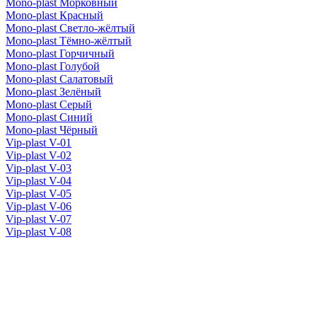
Mono-plast Морковный
Mono-plast Красный
Mono-plast Светло-жёлтый
Mono-plast Тёмно-жёлтый
Mono-plast Горчичный
Mono-plast Голубой
Mono-plast Салатовый
Mono-plast Зелёный
Mono-plast Серый
Mono-plast Синий
Mono-plast Чёрный
Vip-plast V-01
Vip-plast V-02
Vip-plast V-03
Vip-plast V-04
Vip-plast V-05
Vip-plast V-06
Vip-plast V-07
Vip-plast V-08