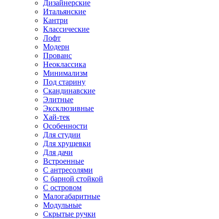
Дизайнерские
Итальянские
Кантри
Классические
Лофт
Модерн
Прованс
Неоклассика
Минимализм
Под старину
Скандинавские
Элитные
Эксклюзивные
Хай-тек
Особенности
Для студии
Для хрущевки
Для дачи
Встроенные
С антресолями
С барной стойкой
С островом
Малогабаритные
Модульные
Скрытые ручки