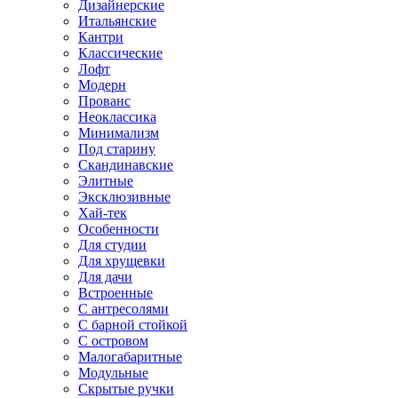
Дизайнерские
Итальянские
Кантри
Классические
Лофт
Модерн
Прованс
Неоклассика
Минимализм
Под старину
Скандинавские
Элитные
Эксклюзивные
Хай-тек
Особенности
Для студии
Для хрущевки
Для дачи
Встроенные
С антресолями
С барной стойкой
С островом
Малогабаритные
Модульные
Скрытые ручки