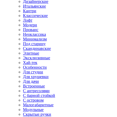
Дизайнерские
Итальянские
Кантри
Классические
Лофт
Модерн
Прованс
Неоклассика
Минимализм
Под старину
Скандинавские
Элитные
Эксклюзивные
Хай-тек
Особенности
Для студии
Для хрущевки
Для дачи
Встроенные
С антресолями
С барной стойкой
С островом
Малогабаритные
Модульные
Скрытые ручки