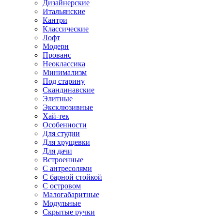
Дизайнерские
Итальянские
Кантри
Классические
Лофт
Модерн
Прованс
Неоклассика
Минимализм
Под старину
Скандинавские
Элитные
Эксклюзивные
Хай-тек
Особенности
Для студии
Для хрущевки
Для дачи
Встроенные
С антресолями
С барной стойкой
С островом
Малогабаритные
Модульные
Скрытые ручки