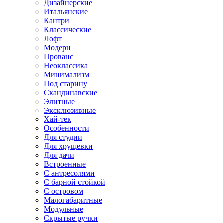
Дизайнерские
Итальянские
Кантри
Классические
Лофт
Модерн
Прованс
Неоклассика
Минимализм
Под старину
Скандинавские
Элитные
Эксклюзивные
Хай-тек
Особенности
Для студии
Для хрущевки
Для дачи
Встроенные
С антресолями
С барной стойкой
С островом
Малогабаритные
Модульные
Скрытые ручки