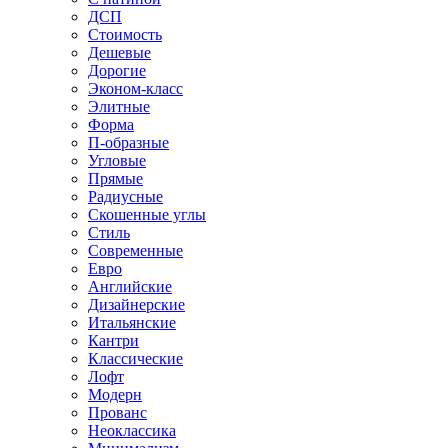
ДСП
Стоимость
Дешевые
Дорогие
Эконом-класс
Элитные
Форма
П-образные
Угловые
Прямые
Радиусные
Скошенные углы
Стиль
Современные
Евро
Английские
Дизайнерские
Итальянские
Кантри
Классические
Лофт
Модерн
Прованс
Неоклассика