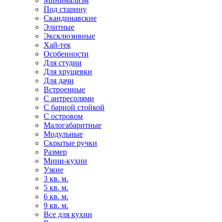
Минимализм
Под старину
Скандинавские
Элитные
Эксклюзивные
Хай-тек
Особенности
Для студии
Для хрущевки
Для дачи
Встроенные
С антресолями
С барной стойкой
С островом
Малогабаритные
Модульные
Скрытые ручки
Размер
Мини-кухни
Узкие
3 кв. м.
5 кв. м.
6 кв. м.
9 кв. м.
Все для кухни