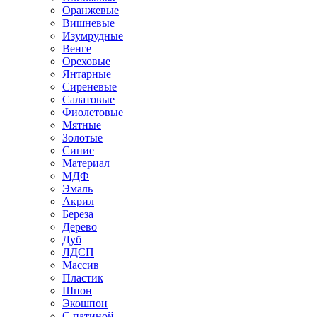
Оранжевые
Вишневые
Изумрудные
Венге
Ореховые
Янтарные
Сиреневые
Салатовые
Фиолетовые
Мятные
Золотые
Синие
Материал
МДФ
Эмаль
Акрил
Береза
Дерево
Дуб
ЛДСП
Массив
Пластик
Шпон
Экошпон
С патиной