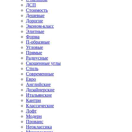
ДСП
Стоимость
Дешевые
Дорогие
Эконом-класс
Элитные
Форма
П-образные
Угловые
Прямые
Радиусные
Скошенные углы
Стиль
Современные
Евро
Английские
Дизайнерские
Итальянские
Кантри
Классические
Лофт
Модерн
Прованс
Неоклассика