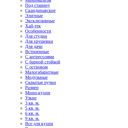
Минимализм
Под старину
Скандинавские
Элитные
Эксклюзивные
Хай-тек
Особенности
Для студии
Для хрущевки
Для дачи
Встроенные
С антресолями
С барной стойкой
С островом
Малогабаритные
Модульные
Скрытые ручки
Размер
Мини-кухни
Узкие
3 кв. м.
5 кв. м.
6 кв. м.
9 кв. м.
Все для кухни