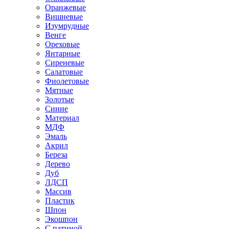
Оранжевые
Вишневые
Изумрудные
Венге
Ореховые
Янтарные
Сиреневые
Салатовые
Фиолетовые
Мятные
Золотые
Синие
Материал
МДФ
Эмаль
Акрил
Береза
Дерево
Дуб
ЛДСП
Массив
Пластик
Шпон
Экошпон
С патиной