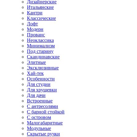
Дизайнерские
Итальянские
Кантри
Классические
Лофт
Модерн
Прованс
Неоклассика
Минимализм
Под старину
Скандинавские
Элитные
Эксклюзивные
Хай-тек
Особенности
Для студии
Для хрущевки
Для дачи
Встроенные
С антресолями
С барной стойкой
С островом
Малогабаритные
Модульные
Скрытые ручки