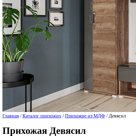
Главная
/
Каталог прихожих
/
Прихожие из МДФ
/ Девясил
Прихожая Девясил