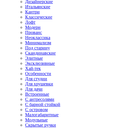
Дизайнерские
Итальянские
Кантри
Классические
Лофт
Модерн
Прованс
Неоклассика
Минимализм
Под старину
Скандинавские
Элитные
Эксклюзивные
Хай-тек
Особенности
Для студии
Для хрущевки
Для дачи
Встроенные
С антресолями
С барной стойкой
С островом
Малогабаритные
Модульные
Скрытые ручки