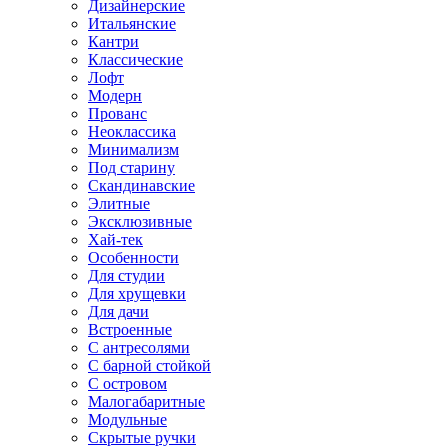
Дизайнерские
Итальянские
Кантри
Классические
Лофт
Модерн
Прованс
Неоклассика
Минимализм
Под старину
Скандинавские
Элитные
Эксклюзивные
Хай-тек
Особенности
Для студии
Для хрущевки
Для дачи
Встроенные
С антресолями
С барной стойкой
С островом
Малогабаритные
Модульные
Скрытые ручки