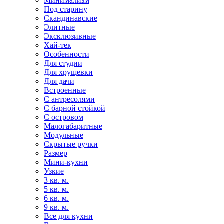
Минимализм
Под старину
Скандинавские
Элитные
Эксклюзивные
Хай-тек
Особенности
Для студии
Для хрущевки
Для дачи
Встроенные
С антресолями
С барной стойкой
С островом
Малогабаритные
Модульные
Скрытые ручки
Размер
Мини-кухни
Узкие
3 кв. м.
5 кв. м.
6 кв. м.
9 кв. м.
Все для кухни