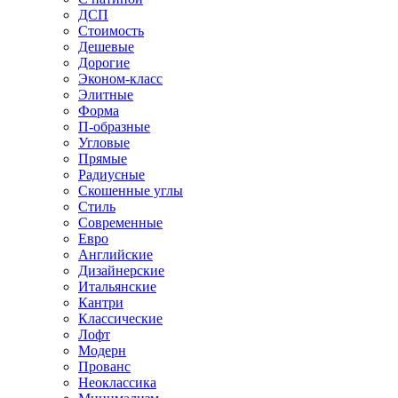
ДСП
Стоимость
Дешевые
Дорогие
Эконом-класс
Элитные
Форма
П-образные
Угловые
Прямые
Радиусные
Скошенные углы
Стиль
Современные
Евро
Английские
Дизайнерские
Итальянские
Кантри
Классические
Лофт
Модерн
Прованс
Неоклассика