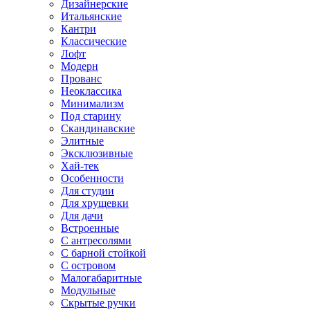
Дизайнерские
Итальянские
Кантри
Классические
Лофт
Модерн
Прованс
Неоклассика
Минимализм
Под старину
Скандинавские
Элитные
Эксклюзивные
Хай-тек
Особенности
Для студии
Для хрущевки
Для дачи
Встроенные
С антресолями
С барной стойкой
С островом
Малогабаритные
Модульные
Скрытые ручки