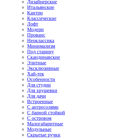
Дизайнерские
Итальянские
Кантри
Классические
Лофт
Модерн
Прованс
Неоклассика
Минимализм
Под старину
Скандинавские
Элитные
Эксклюзивные
Хай-тек
Особенности
Для студии
Для хрущевки
Для дачи
Встроенные
С антресолями
С барной стойкой
С островом
Малогабаритные
Модульные
Скрытые ручки