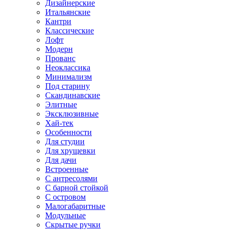
Дизайнерские
Итальянские
Кантри
Классические
Лофт
Модерн
Прованс
Неоклассика
Минимализм
Под старину
Скандинавские
Элитные
Эксклюзивные
Хай-тек
Особенности
Для студии
Для хрущевки
Для дачи
Встроенные
С антресолями
С барной стойкой
С островом
Малогабаритные
Модульные
Скрытые ручки