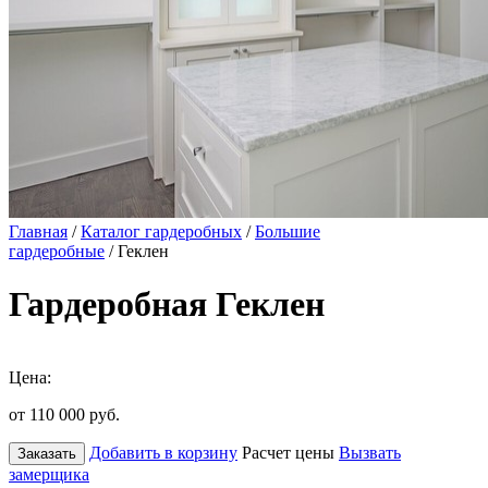
Главная
/
Каталог гардеробных
/
Большие
гардеробные
/ Геклен
Гардеробная Геклен
Цена:
от 110 000
руб.
Добавить в корзину
Расчет цены
Вызвать
Заказать
замерщика