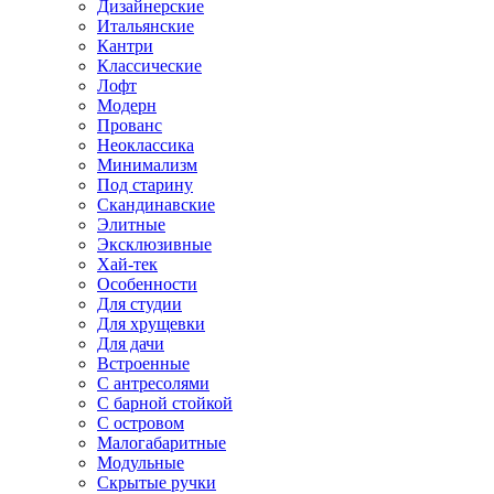
Дизайнерские
Итальянские
Кантри
Классические
Лофт
Модерн
Прованс
Неоклассика
Минимализм
Под старину
Скандинавские
Элитные
Эксклюзивные
Хай-тек
Особенности
Для студии
Для хрущевки
Для дачи
Встроенные
С антресолями
С барной стойкой
С островом
Малогабаритные
Модульные
Скрытые ручки