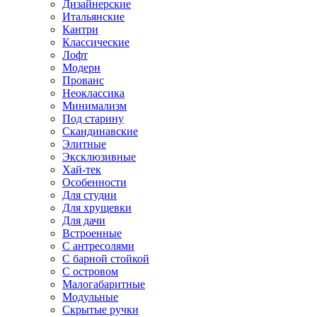
Дизайнерские
Итальянские
Кантри
Классические
Лофт
Модерн
Прованс
Неоклассика
Минимализм
Под старину
Скандинавские
Элитные
Эксклюзивные
Хай-тек
Особенности
Для студии
Для хрущевки
Для дачи
Встроенные
С антресолями
С барной стойкой
С островом
Малогабаритные
Модульные
Скрытые ручки