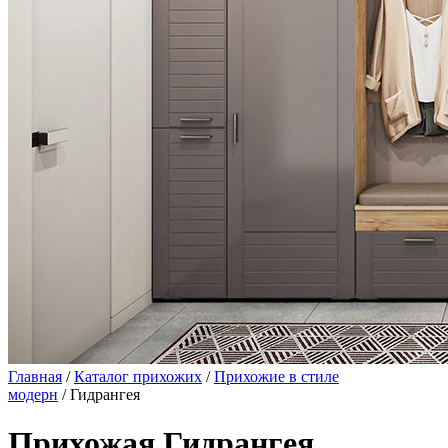
Главная
/
Каталог прихожих
/
Прихожие в стиле
модерн
/ Гидрангея
Прихожая Гидрангея