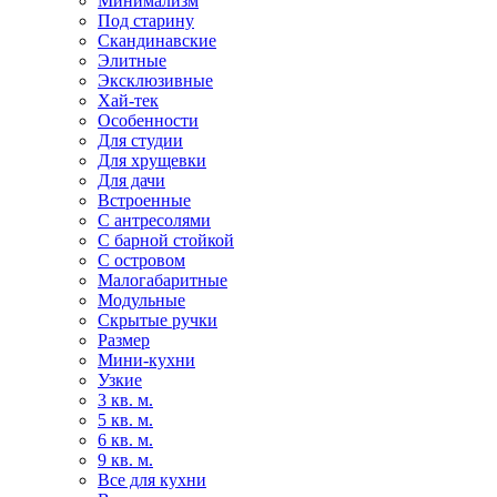
Минимализм
Под старину
Скандинавские
Элитные
Эксклюзивные
Хай-тек
Особенности
Для студии
Для хрущевки
Для дачи
Встроенные
С антресолями
С барной стойкой
С островом
Малогабаритные
Модульные
Скрытые ручки
Размер
Мини-кухни
Узкие
3 кв. м.
5 кв. м.
6 кв. м.
9 кв. м.
Все для кухни