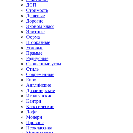
ДСП
Стоимость
Дешевые
Дорогие
Эконом-класс
Элитные
Форма
П-образные
Угловые
Прямые
Радиусные
Скошенные углы
Стиль
Современные
Евро
Английские
Дизайнерские
Итальянские
Кантри
Классические
Лофт
Модерн
Прованс
Неоклассика