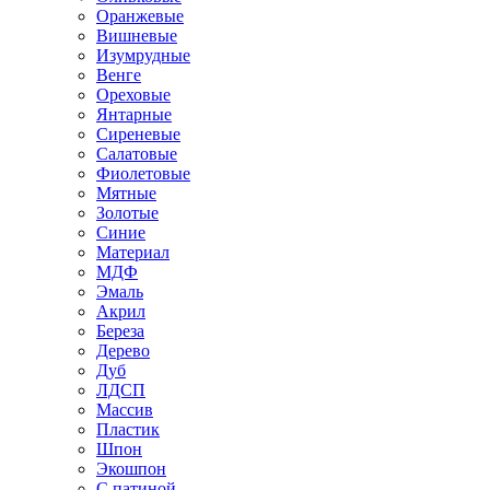
Оранжевые
Вишневые
Изумрудные
Венге
Ореховые
Янтарные
Сиреневые
Салатовые
Фиолетовые
Мятные
Золотые
Синие
Материал
МДФ
Эмаль
Акрил
Береза
Дерево
Дуб
ЛДСП
Массив
Пластик
Шпон
Экошпон
С патиной