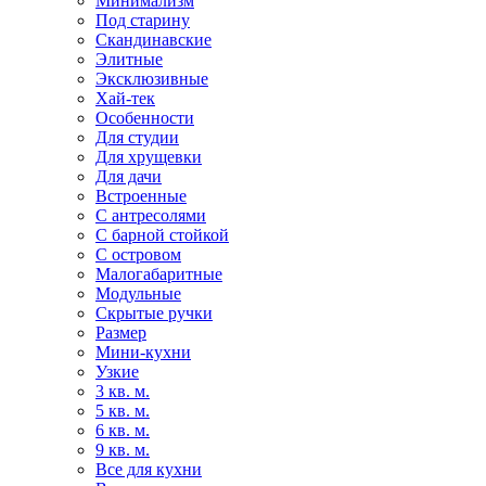
Минимализм
Под старину
Скандинавские
Элитные
Эксклюзивные
Хай-тек
Особенности
Для студии
Для хрущевки
Для дачи
Встроенные
С антресолями
С барной стойкой
С островом
Малогабаритные
Модульные
Скрытые ручки
Размер
Мини-кухни
Узкие
3 кв. м.
5 кв. м.
6 кв. м.
9 кв. м.
Все для кухни