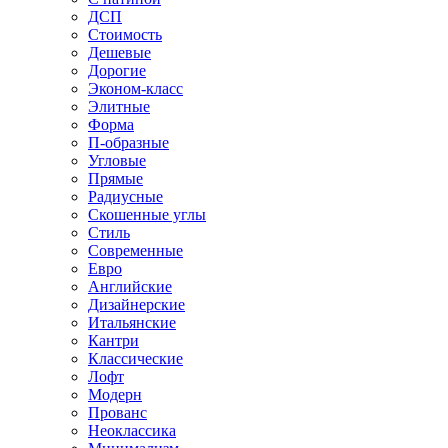
ДСП
Стоимость
Дешевые
Дорогие
Эконом-класс
Элитные
Форма
П-образные
Угловые
Прямые
Радиусные
Скошенные углы
Стиль
Современные
Евро
Английские
Дизайнерские
Итальянские
Кантри
Классические
Лофт
Модерн
Прованс
Неоклассика