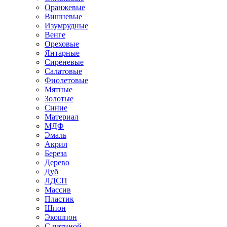
Оранжевые
Вишневые
Изумрудные
Венге
Ореховые
Янтарные
Сиреневые
Салатовые
Фиолетовые
Мятные
Золотые
Синие
Материал
МДФ
Эмаль
Акрил
Береза
Дерево
Дуб
ЛДСП
Массив
Пластик
Шпон
Экошпон
С патиной