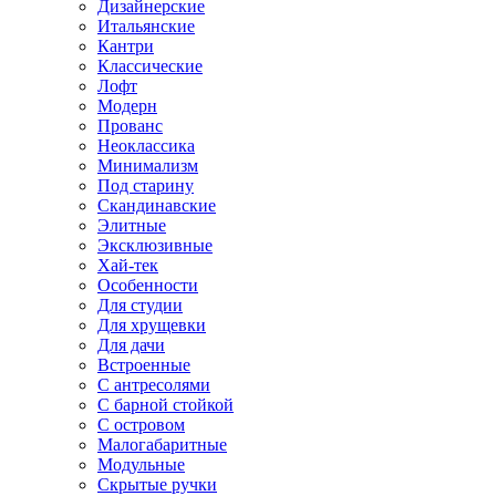
Дизайнерские
Итальянские
Кантри
Классические
Лофт
Модерн
Прованс
Неоклассика
Минимализм
Под старину
Скандинавские
Элитные
Эксклюзивные
Хай-тек
Особенности
Для студии
Для хрущевки
Для дачи
Встроенные
С антресолями
С барной стойкой
С островом
Малогабаритные
Модульные
Скрытые ручки