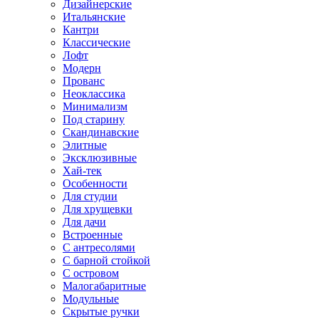
Дизайнерские
Итальянские
Кантри
Классические
Лофт
Модерн
Прованс
Неоклассика
Минимализм
Под старину
Скандинавские
Элитные
Эксклюзивные
Хай-тек
Особенности
Для студии
Для хрущевки
Для дачи
Встроенные
С антресолями
С барной стойкой
С островом
Малогабаритные
Модульные
Скрытые ручки