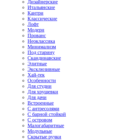
Дизайнерские
Итальянские
Кантри
Классические
Лофт
Модерн
Прованс
Неоклассика
Минимализм
Под старину
Скандинавские
Элитные
Эксклюзивные
Хай-тек
Особенности
Для студии
Для хрущевки
Для дачи
Встроенные
С антресолями
С барной стойкой
С островом
Малогабаритные
Модульные
Скрытые ручки