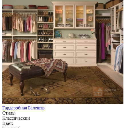
Гардеробная Балешэр
Стиль:
Классический
Цвет: