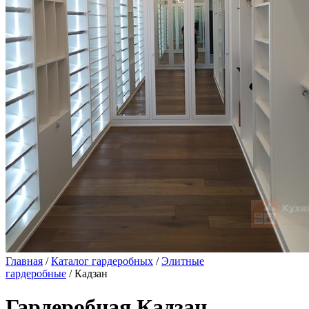
Главная
/
Каталог гардеробных
/
Элитные
гардеробные
/ Кадзан
Гардеробная Кадзан