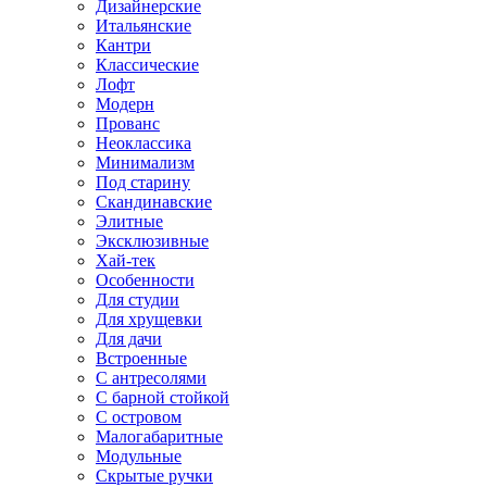
Дизайнерские
Итальянские
Кантри
Классические
Лофт
Модерн
Прованс
Неоклассика
Минимализм
Под старину
Скандинавские
Элитные
Эксклюзивные
Хай-тек
Особенности
Для студии
Для хрущевки
Для дачи
Встроенные
С антресолями
С барной стойкой
С островом
Малогабаритные
Модульные
Скрытые ручки