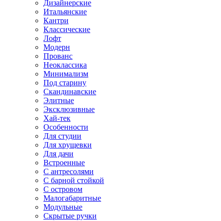
Дизайнерские
Итальянские
Кантри
Классические
Лофт
Модерн
Прованс
Неоклассика
Минимализм
Под старину
Скандинавские
Элитные
Эксклюзивные
Хай-тек
Особенности
Для студии
Для хрущевки
Для дачи
Встроенные
С антресолями
С барной стойкой
С островом
Малогабаритные
Модульные
Скрытые ручки