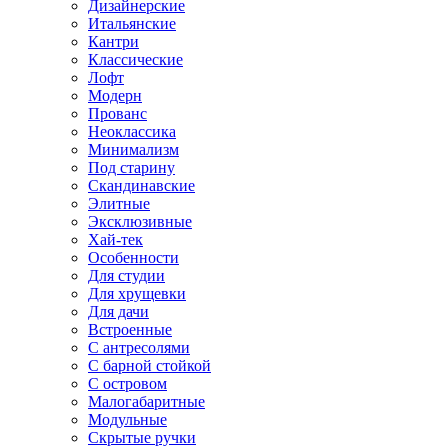
Дизайнерские
Итальянские
Кантри
Классические
Лофт
Модерн
Прованс
Неоклассика
Минимализм
Под старину
Скандинавские
Элитные
Эксклюзивные
Хай-тек
Особенности
Для студии
Для хрущевки
Для дачи
Встроенные
С антресолями
С барной стойкой
С островом
Малогабаритные
Модульные
Скрытые ручки