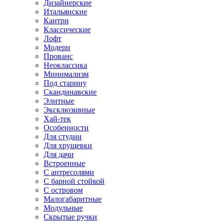
Дизайнерские
Итальянские
Кантри
Классические
Лофт
Модерн
Прованс
Неоклассика
Минимализм
Под старину
Скандинавские
Элитные
Эксклюзивные
Хай-тек
Особенности
Для студии
Для хрущевки
Для дачи
Встроенные
С антресолями
С барной стойкой
С островом
Малогабаритные
Модульные
Скрытые ручки