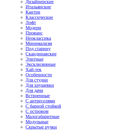
Дизайнерские
Итальянские
Кантри
Классические
Лофт
Модерн
Прованс
Неоклассика
Минимализм
Под старину
Скандинавские
Элитные
Эксклюзивные
Хай-тек
Особенности
Для студии
Для хрущевки
Для дачи
Встроенные
С антресолями
С барной стойкой
С островом
Малогабаритные
Модульные
Скрытые ручки