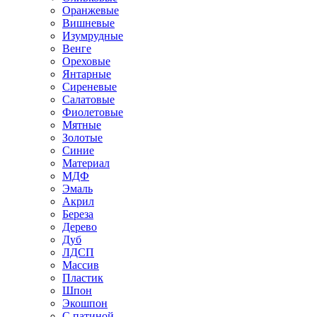
Оранжевые
Вишневые
Изумрудные
Венге
Ореховые
Янтарные
Сиреневые
Салатовые
Фиолетовые
Мятные
Золотые
Синие
Материал
МДФ
Эмаль
Акрил
Береза
Дерево
Дуб
ЛДСП
Массив
Пластик
Шпон
Экошпон
С патиной