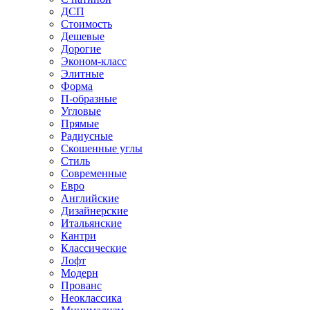
ДСП
Стоимость
Дешевые
Дорогие
Эконом-класс
Элитные
Форма
П-образные
Угловые
Прямые
Радиусные
Скошенные углы
Стиль
Современные
Евро
Английские
Дизайнерские
Итальянские
Кантри
Классические
Лофт
Модерн
Прованс
Неоклассика