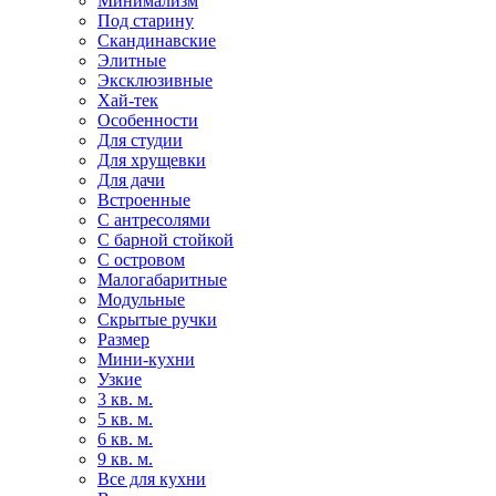
Минимализм
Под старину
Скандинавские
Элитные
Эксклюзивные
Хай-тек
Особенности
Для студии
Для хрущевки
Для дачи
Встроенные
С антресолями
С барной стойкой
С островом
Малогабаритные
Модульные
Скрытые ручки
Размер
Мини-кухни
Узкие
3 кв. м.
5 кв. м.
6 кв. м.
9 кв. м.
Все для кухни