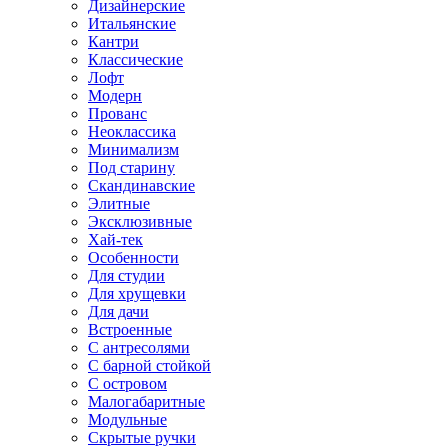
Дизайнерские
Итальянские
Кантри
Классические
Лофт
Модерн
Прованс
Неоклассика
Минимализм
Под старину
Скандинавские
Элитные
Эксклюзивные
Хай-тек
Особенности
Для студии
Для хрущевки
Для дачи
Встроенные
С антресолями
С барной стойкой
С островом
Малогабаритные
Модульные
Скрытые ручки