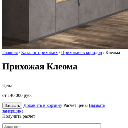
Главная
/
Каталог прихожих
/
Прихожие в коридор
/ Клеома
Прихожая Клеома
Цена:
от 140 000
руб.
Добавить в корзину
Расчет цены
Вызвать
Заказать
замерщика
Получить расчет