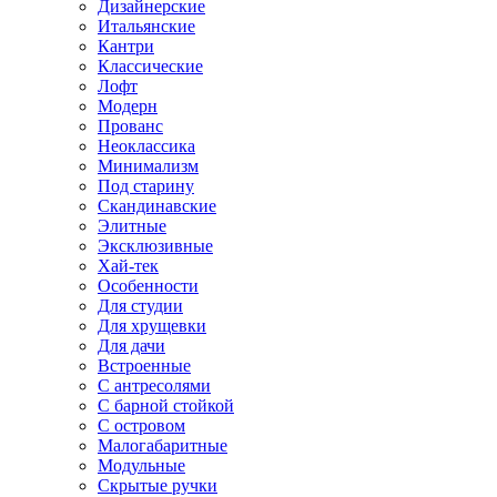
Дизайнерские
Итальянские
Кантри
Классические
Лофт
Модерн
Прованс
Неоклассика
Минимализм
Под старину
Скандинавские
Элитные
Эксклюзивные
Хай-тек
Особенности
Для студии
Для хрущевки
Для дачи
Встроенные
С антресолями
С барной стойкой
С островом
Малогабаритные
Модульные
Скрытые ручки