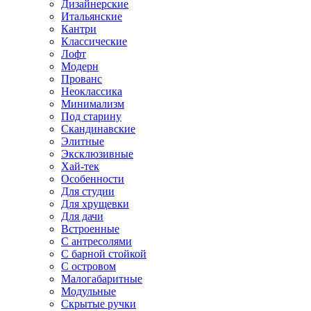
Дизайнерские
Итальянские
Кантри
Классические
Лофт
Модерн
Прованс
Неоклассика
Минимализм
Под старину
Скандинавские
Элитные
Эксклюзивные
Хай-тек
Особенности
Для студии
Для хрущевки
Для дачи
Встроенные
С антресолями
С барной стойкой
С островом
Малогабаритные
Модульные
Скрытые ручки