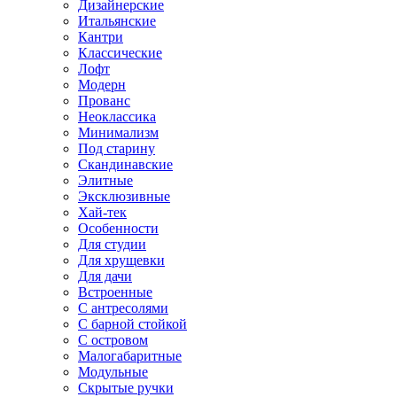
Дизайнерские
Итальянские
Кантри
Классические
Лофт
Модерн
Прованс
Неоклассика
Минимализм
Под старину
Скандинавские
Элитные
Эксклюзивные
Хай-тек
Особенности
Для студии
Для хрущевки
Для дачи
Встроенные
С антресолями
С барной стойкой
С островом
Малогабаритные
Модульные
Скрытые ручки