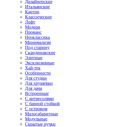
Дизайнерские
Итальянские
Кантри
Классические
Лофт
Модерн
Прованс
Неоклассика
Минимализм
Под старину
Скандинавские
Элитные
Эксклюзивные
Хай-тек
Особенности
Для студии
Для хрущевки
Для дачи
Встроенные
С антресолями
С барной стойкой
С островом
Малогабаритные
Модульные
Скрытые ручки