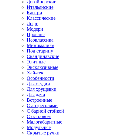
Дизайнерские
Итальянские
Кантри
Классические
Лофт
Модерн
Прованс
Неоклассика
Минимализм
Под старину
Скандинавские
Элитные
Эксклюзивные
Хай-тек
Особенности
Для студии
Для хрущевки
Для дачи
Встроенные
С антресолями
С барной стойкой
С островом
Малогабаритные
Модульные
Скрытые ручки