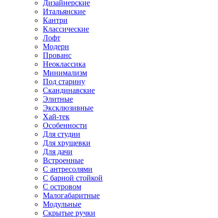
Дизайнерские
Итальянские
Кантри
Классические
Лофт
Модерн
Прованс
Неоклассика
Минимализм
Под старину
Скандинавские
Элитные
Эксклюзивные
Хай-тек
Особенности
Для студии
Для хрущевки
Для дачи
Встроенные
С антресолями
С барной стойкой
С островом
Малогабаритные
Модульные
Скрытые ручки