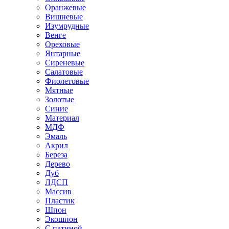
Оранжевые
Вишневые
Изумрудные
Венге
Ореховые
Янтарные
Сиреневые
Салатовые
Фиолетовые
Мятные
Золотые
Синие
Материал
МДФ
Эмаль
Акрил
Береза
Дерево
Дуб
ЛДСП
Массив
Пластик
Шпон
Экошпон
С патиной