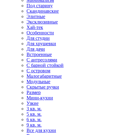
Минимализм
Под старину
Скандинавские
Элитные
Эксклюзивные
Хай-тек
Особенности
Для студии
Для хрущевки
Для дачи
Встроенные
С антресолями
С барной стойкой
С островом
Малогабаритные
Модульные
Скрытые ручки
Размер
Мини-кухни
Узкие
3 кв. м.
5 кв. м.
6 кв. м.
9 кв. м.
Все для кухни