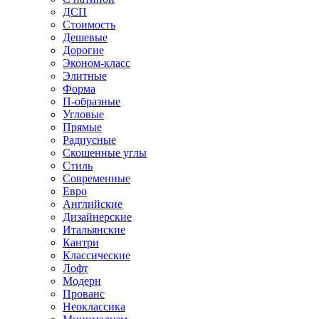
ДСП
Стоимость
Дешевые
Дорогие
Эконом-класс
Элитные
Форма
П-образные
Угловые
Прямые
Радиусные
Скошенные углы
Стиль
Современные
Евро
Английские
Дизайнерские
Итальянские
Кантри
Классические
Лофт
Модерн
Прованс
Неоклассика