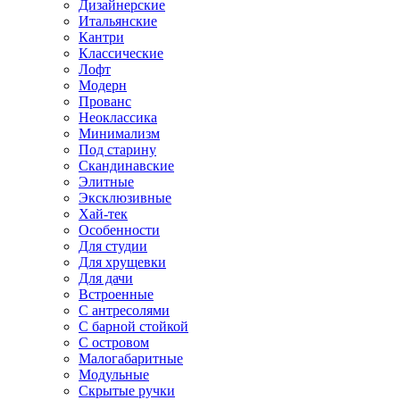
Дизайнерские
Итальянские
Кантри
Классические
Лофт
Модерн
Прованс
Неоклассика
Минимализм
Под старину
Скандинавские
Элитные
Эксклюзивные
Хай-тек
Особенности
Для студии
Для хрущевки
Для дачи
Встроенные
С антресолями
С барной стойкой
С островом
Малогабаритные
Модульные
Скрытые ручки