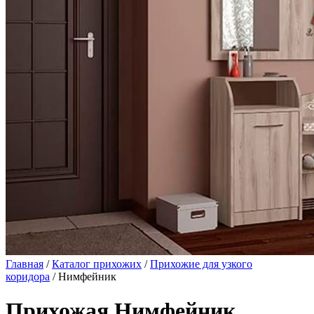
Главная
/
Каталог прихожих
/
Прихожие для узкого
коридора
/ Нимфейник
Прихожая Нимфейник