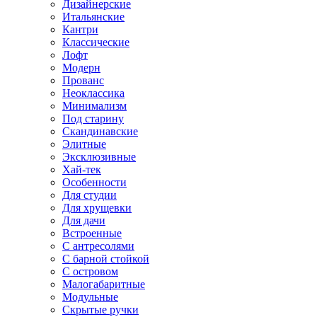
Дизайнерские
Итальянские
Кантри
Классические
Лофт
Модерн
Прованс
Неоклассика
Минимализм
Под старину
Скандинавские
Элитные
Эксклюзивные
Хай-тек
Особенности
Для студии
Для хрущевки
Для дачи
Встроенные
С антресолями
С барной стойкой
С островом
Малогабаритные
Модульные
Скрытые ручки