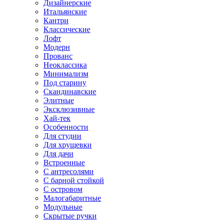
Дизайнерские
Итальянские
Кантри
Классические
Лофт
Модерн
Прованс
Неоклассика
Минимализм
Под старину
Скандинавские
Элитные
Эксклюзивные
Хай-тек
Особенности
Для студии
Для хрущевки
Для дачи
Встроенные
С антресолями
С барной стойкой
С островом
Малогабаритные
Модульные
Скрытые ручки