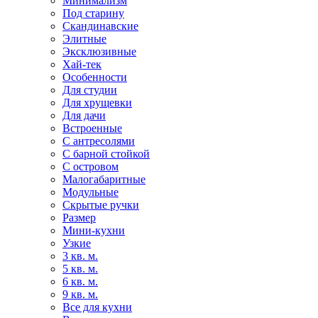
Минимализм
Под старину
Скандинавские
Элитные
Эксклюзивные
Хай-тек
Особенности
Для студии
Для хрущевки
Для дачи
Встроенные
С антресолями
С барной стойкой
С островом
Малогабаритные
Модульные
Скрытые ручки
Размер
Мини-кухни
Узкие
3 кв. м.
5 кв. м.
6 кв. м.
9 кв. м.
Все для кухни