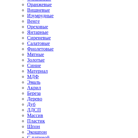
Оранжевые
Вишневые
Изумрудные
Венге
Ореховые
Янтарные
Сиреневые
Салатовые
Фиолетовые
Мятные
Золотые
Синие
Материал
МДФ
Эмаль
Акрил
Береза
Дерево
Дуб
ЛДСП
Массив
Пластик
Шпон
Экошпон
С патиной