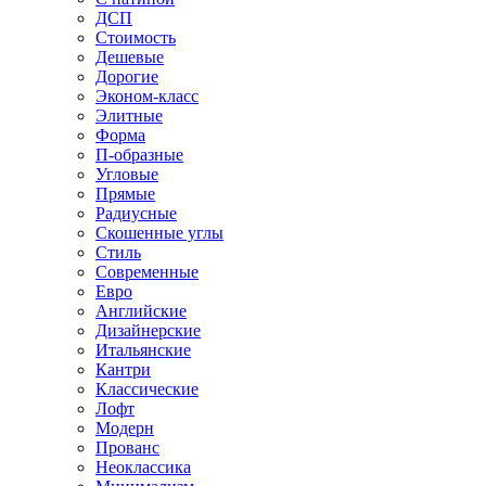
ДСП
Стоимость
Дешевые
Дорогие
Эконом-класс
Элитные
Форма
П-образные
Угловые
Прямые
Радиусные
Скошенные углы
Стиль
Современные
Евро
Английские
Дизайнерские
Итальянские
Кантри
Классические
Лофт
Модерн
Прованс
Неоклассика